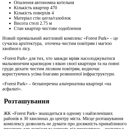
Опалення
автономна котельня
Кількість квартир
470
Кількість поверхів
4
Матеріал стін
цегла/газоблок
Висота стелі
2.75 м
Стан квартир
чистове оздоблення
Новий преміальний житловий комплекс «Forest Park» – це
сучасна архітектура, оточена чистим повітрям і магією
хвойного лісу.
«Forest Park» для тих, хто завжди мріяв насолоджуватися
мальовничим краєвидом з вікон своєї квартири та на повні
груди дихати чистим лісовим повітрям, водночас
користуючись усіма благами розвиненої інфраструктури.
«Forest Park» – беззаперечна альтернатива квартирі «на
асфальті».
Розташування
ЖК «Forest Park» знаходиться в одному з найзеленіших
районів в 30 хвилинах до центру міста. Місце розташування
комплексу дозволить не думати про досяжність привабливого
простору для дозвілля та користь від прогулянки – достатньо