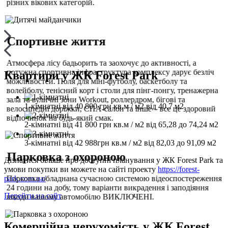
різних вікових категорій.
Спортивне життя
Атмосфера лісу бадьорить та заохочує до активності, а
потужна спортивна інфраструктура комплексу дарує безліч
Квартири у ЖК Forest Park
можливостей. Поля для міні-футболу, баскетболу та
волейболу, тенісний корт і столи для пінг-понгу, тренажерна
зала та вуличні зони Workout, роллердром, бігові та
1-кімнатні
від
40 800 грн кв.м
/ м2
від
40,7
м2
велосипедні доріжки, СПА-салон та інше – все це здоровий
відпочинок на будь-який смак.
2-кімнатні
від
41 800 грн кв.м
/ м2
від
65,28 до 74,24
м2
3-кімнатні
від
42 988грн кв.м
/ м2
від
82,03 до 91,09
м2
Парковка з охороною
Дізнатися більше про доступні планування у ЖК Forest Park та
умови покупки ви можете на сайті проекту
https://forest-
Парковка обладнана сучасною системою відеоспостереження
park.com.ua/
24 години на добу, тому варіанти викрадення і заподіяння
Перейти на сайт
шкоди вашому автомобілю ВИКЛЮЧЕНІ.
Комерційна нерухомість у ЖК Forest