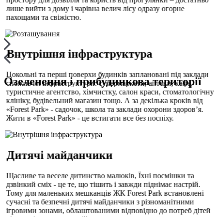
лише вийти з дому і чарівна велич лісу одразу огорне
пахощами та свіжістю.
Внутрішня інфраструктура
Цокольні та перші поверхи будинків заплановані під заклади
Озеленення і прибудинкова території
споживчої інфраструктури: супермаркети, аптеки, кафе,
туристичне агентство, хімчистку, салон краси, стоматологічну
клініку, будівельний магазин тощо. А за декілька кроків від
«Forest Park» - садочок, школа та заклади охорони здоров’я.
Жити в «Forest Park» - це встигати все без поспіху.
Дитячі майданчики
Щасливе та веселе дитинство малюків, Їхні посмішки та
дзвінкий сміх - це те, що тішить і завжди піднімає настрій.
Тому для маленьких мешканців ЖК Forest Park встановлені
сучасні та безпечні дитячі майданчики з різноманітними
ігровими зонами, облаштованими відповідно до потреб дітей