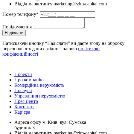
Відділ маркетингу
marketing@zim-capital.com
Номер телефону*
Повiдомлення
Надіслати
Натискаючи кнопку “Надіслати” ви даєте згоду на обробку
персональних даних згідно з нашою
політикою
конфіденційності
Проекти
Про компанію
Комерційна нерухомість
Послуги
Управління нерухомістю
Прес-центр
Контакти
Кар’єра
Адреса офісу
м. Київ, вул. Сумська
будинок 3
Відділ маркетингу
marketing@zim-capital.com