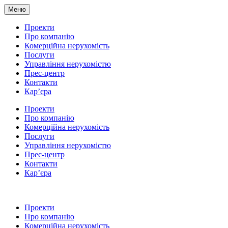
Меню
Проекти
Про компанію
Комерційна нерухомість
Послуги
Управління нерухомістю
Прес-центр
Контакти
Кар’єра
Проекти
Про компанію
Комерційна нерухомість
Послуги
Управління нерухомістю
Прес-центр
Контакти
Кар’єра
Проекти
Про компанію
Комерційна нерухомість