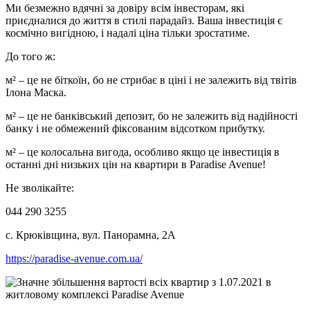
Ми безмежно вдячні за довіру всім інвесторам, які
приєдналися до життя в стилі
парадайз. Ваша інвестиція є
космічно вигідною, і надалі ціна тільки зростатиме.
До того ж:
м² – це не біткоїн, бо не стрибає в ціні і не залежить від твітів
Ілона Маска.
м² – це не банківський депозит, бо не залежить від надійності
банку і не обмежений фіксованим відсотком прибутку.
м² – це колосальна вигода, особливо якщо це інвестиція в
останні дні низьких цін на квартири в Paradise Avenue!
Не зволікайте:
044 290 3255
с. Крюківщина, вул. Панорамна, 2А
https://paradise-avenue.com.ua/