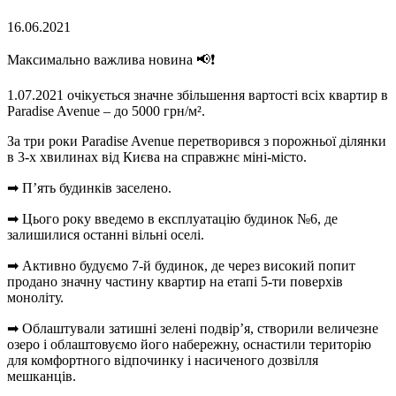
16.06.2021
Максимально важлива новина 📢❗
1.07.2021 очікується значне збільшення вартості всіх квартир в
Paradise Avenue – до 5000 грн/м².
За три роки Paradise Avenue перетворився з порожньої ділянки
в 3-х хвилинах від Києва на справжнє міні-місто.
➡ П’ять будинків заселено.
➡ Цього року введемо в експлуатацію будинок №6, де
залишилися останні вільні оселі.
➡ Активно будуємо 7-й будинок, де через високий попит
продано значну частину квартир на етапі 5-ти поверхів
моноліту.
➡ Облаштували затишні зелені подвір’я, створили величезне
озеро і облаштовуємо його набережну, оснастили територію
для комфортного відпочинку і насиченого дозвілля
мешканців.