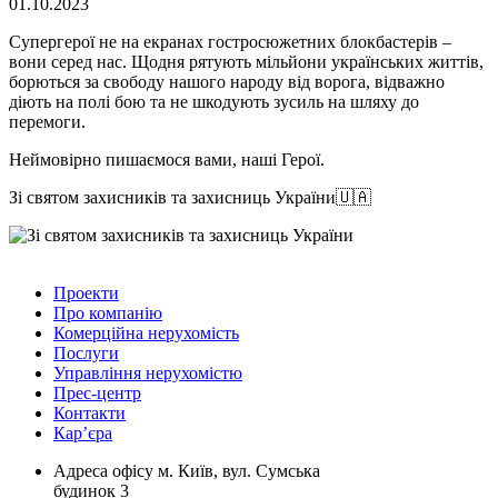
01.10.2023
Супергерої не на екранах гостросюжетних блокбастерів –
вони серед нас. Щодня рятують мільйони українських життів,
борються за свободу нашого народу від ворога, відважно
діють на полі бою та не шкодують зусиль на шляху до
перемоги.
Неймовірно пишаємося вами, наші Герої.
Зі святом захисників та захисниць України🇺🇦
Проекти
Про компанію
Комерційна нерухомість
Послуги
Управління нерухомістю
Прес-центр
Контакти
Кар’єра
Адреса офісу
м. Київ, вул. Сумська
будинок 3