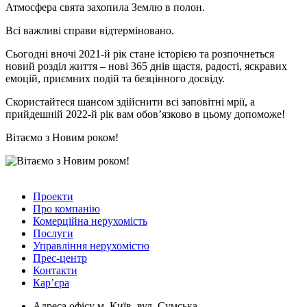
Атмосфера свята захопила Землю в полон.
Всі важливі справи відтерміновано.
Сьогодні вночі 2021-й рік стане історією та розпочнеться
новий розділ життя – нові 365 днів щастя, радості, яскравих
емоцій, приємних подій та безцінного досвіду.
Скористайтеся шансом здійснити всі заповітні мрії, а
прийдешній 2022-й рік вам обов’язково в цьому допоможе!
Вітаємо з Новим роком!
Проекти
Про компанію
Комерційна нерухомість
Послуги
Управління нерухомістю
Прес-центр
Контакти
Кар’єра
Адреса офісу
м. Київ, вул. Сумська