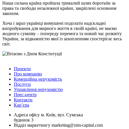
Наша сильна країна пройшла тривалий шлях боротьби за
права та свободи незалежної країни, закріплені основним
законом.
Хоча і зараз українці вимушені подолати надскладні
випробування для мирного життя в своїй країні, не маємо
жодного сумніву – попереду перемога та новий час розквіту
України, за відважністю якої із захопленням спостерігає весь
світ.
Проекти
Про компанію
Комерційна нерухомість
Послуги
Управління нерухомістю
Прес-центр
Контакти
Кар’єра
Адреса офісу
м. Київ, вул. Сумська
будинок 3
Відділ маркетингу
marketing@zim-capital.com