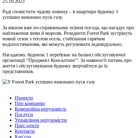
25.10.2023
Раді сповістити чудову новину – в квартири будинку 1
успішно виконано пуск газу.
За вікном вже по-справжньому осіння погода, що нагадує про
наближення зими й морозів. Резиденти Forest Park зустрінуть
новий сезон з теплом осель, стабільним гарячим
водопостачанням, які можуть регулювати індивідуально.
Нагадаємо, будинок 1 перебуває на балансі обслуговуючої
організації “Проджект Консалтинг”. За наявності питань про
життя і обслуговування будинку звертайтеся до їх
представників.
Проекти
Про компанію
Комерційна нерухомість
Послуги
Управління нерухомістю
Прес-центр
Контакти
Кар’єра