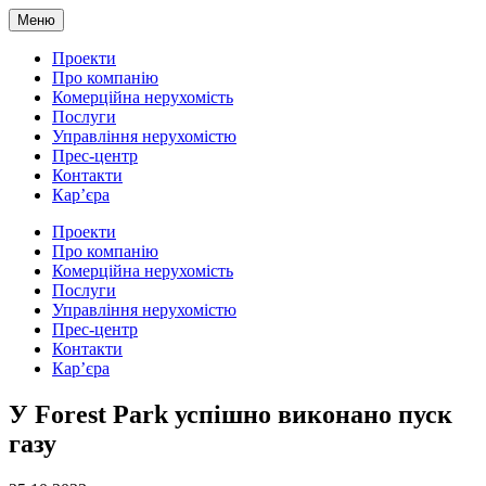
Меню
Проекти
Про компанію
Комерційна нерухомість
Послуги
Управління нерухомістю
Прес-центр
Контакти
Кар’єра
Проекти
Про компанію
Комерційна нерухомість
Послуги
Управління нерухомістю
Прес-центр
Контакти
Кар’єра
У Forest Park успішно виконано пуск
газу