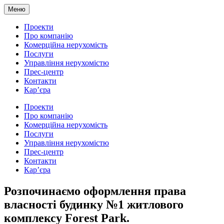
Меню
Проекти
Про компанію
Комерційна нерухомість
Послуги
Управління нерухомістю
Прес-центр
Контакти
Кар’єра
Проекти
Про компанію
Комерційна нерухомість
Послуги
Управління нерухомістю
Прес-центр
Контакти
Кар’єра
Розпочинаємо оформлення права
власності будинку №1 житлового
комплексу Forest Park.