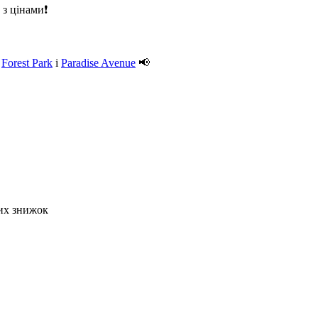
з цінами❗
в
Forest Park
і
Paradise Avenue
📢