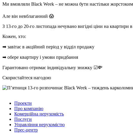
Ми вмовляли Black Week – не можна бути настільки жорстоким 
Але він невблаганний 😱
З 13-го до 20-го листопада нечувано вигідні ціни на квартири 
Кожен, хто:
➡ завітає в акційний період у відділ продажу
➡ обере квартиру і умови придбання
Гарантовано отримає індивідуальну знижку ☑💸
Скористайтеся нагодою
Проекти
Про компанію
Комерційна нерухомість
Послуги
Управління нерухомістю
Прес-центр