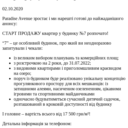
02.10.2020
Paradise Avenue зростає і ми нарешті готові до найжаданішого
анонсу:
СТАРТ ПРОДАЖУ квартир у будинку №7 розпочато!
“7” – це особливий будинок, про який ви неодноразово
запитували і чекали:
із великим вибором планувань та комерційних площ;
з розстрочкою на 2 роки, до 31.07.2022;
з видовими квартирами і приголомшливим краєвидом
на озеро;
поруч із будинком буде реалізовано унікальну концепцію
прогулянкового простору для всіх мешканців: із
затишними алеями, насиченим озелененням, цікавими
ігровими та спортивними майданчиками
одночасно будуватиметься сучасний дитячий садочок,
розташований в кроковій доступності від будинку
І головне – вартість всього від 17 500 грн/м²!
Детальна інформація за телефоном: