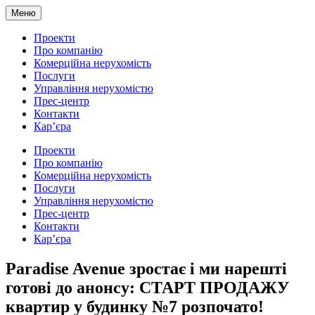
Меню
Проекти
Про компанію
Комерційна нерухомість
Послуги
Управління нерухомістю
Прес-центр
Контакти
Кар’єра
Проекти
Про компанію
Комерційна нерухомість
Послуги
Управління нерухомістю
Прес-центр
Контакти
Кар’єра
Paradise Avenue зростає і ми нарешті
готові до анонсу: СТАРТ ПРОДАЖУ
квартир у будинку №7 розпочато!