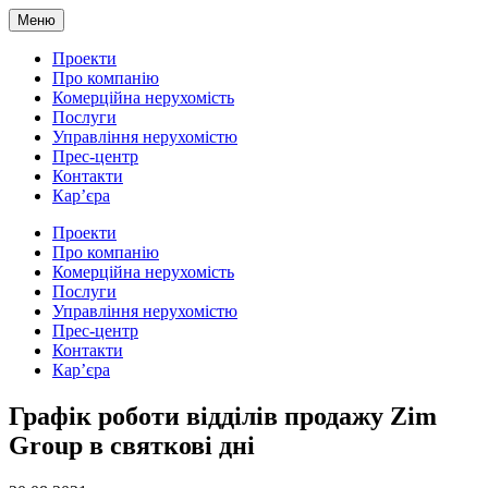
Меню
Проекти
Про компанію
Комерційна нерухомість
Послуги
Управління нерухомістю
Прес-центр
Контакти
Кар’єра
Проекти
Про компанію
Комерційна нерухомість
Послуги
Управління нерухомістю
Прес-центр
Контакти
Кар’єра
Графік роботи відділів продажу Zim
Group в святкові дні