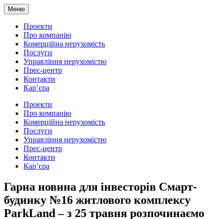
Меню
Проекти
Про компанію
Комерційна нерухомість
Послуги
Управління нерухомістю
Прес-центр
Контакти
Кар’єра
Проекти
Про компанію
Комерційна нерухомість
Послуги
Управління нерухомістю
Прес-центр
Контакти
Кар’єра
Гарна новина для інвесторів Смарт-
будинку №16 житлового комплексу
ParkLand – з 25 травня розпочинаємо