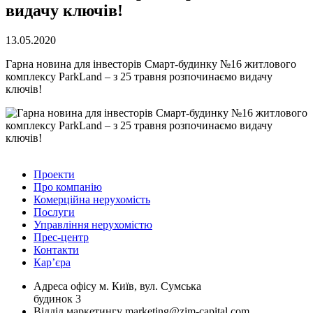
видачу ключів!
13.05.2020
Гарна новина для інвесторів Смарт-будинку №16 житлового
комплексу ParkLand – з 25 травня розпочинаємо видачу
ключів!
Проекти
Про компанію
Комерційна нерухомість
Послуги
Управління нерухомістю
Прес-центр
Контакти
Кар’єра
Адреса офісу
м. Київ, вул. Сумська
будинок 3
Відділ маркетингу
marketing@zim-capital.com