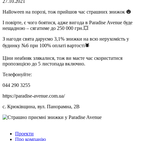
27.10.2021
Halloween на порозі, тож прийшов час страшних знижок 🎃
І повірте, є чого боятися, адже вигода в Paradise Avenue буде
нещадною – сягатиме до 250 000 грн.💥
З нагоди свята даруємо 3,1% знижки на всю нерухомість у
будинку №6 при 100% оплаті вартості🕷
Ціни неабияк злякалися, тож ви маєте час скористатися
пропозицією до 5 листопада включно.
Телефонуйте:
044 290 3255
https://paradise-avenue.com.ua/
с. Крюківщина, вул. Панорамна, 2В
Проекти
Про компанію