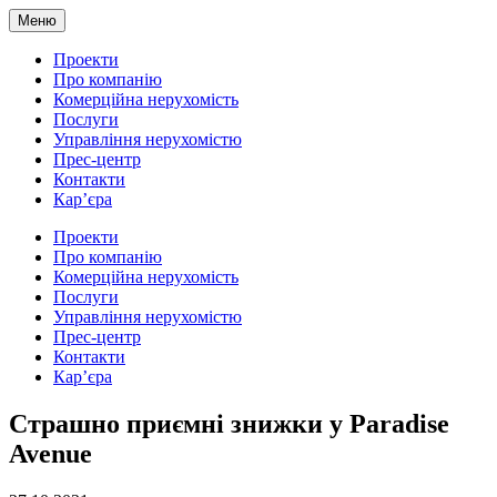
Меню
Проекти
Про компанію
Комерційна нерухомість
Послуги
Управління нерухомістю
Прес-центр
Контакти
Кар’єра
Проекти
Про компанію
Комерційна нерухомість
Послуги
Управління нерухомістю
Прес-центр
Контакти
Кар’єра
Cтрашно приємні знижки у Paradise
Avenue