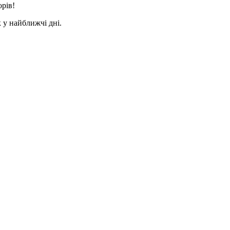
орів!
 у найближчі дні.