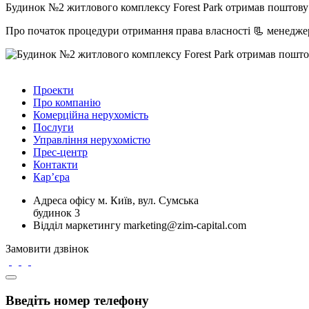
Будинок №2 житлового комплексу Forest Park отримав поштову а
Про початок процедури отримання права власності 📃 менеджер 
Проекти
Про компанію
Комерційна нерухомість
Послуги
Управління нерухомістю
Прес-центр
Контакти
Кар’єра
Адреса офісу
м. Київ, вул. Сумська
будинок 3
Відділ маркетингу
marketing@zim-capital.com
Замовити дзвінок
Введіть номер телефону