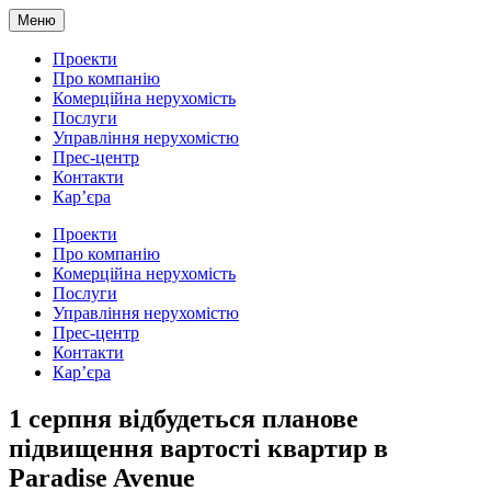
Меню
Проекти
Про компанію
Комерційна нерухомість
Послуги
Управління нерухомістю
Прес-центр
Контакти
Кар’єра
Проекти
Про компанію
Комерційна нерухомість
Послуги
Управління нерухомістю
Прес-центр
Контакти
Кар’єра
1 серпня відбудеться планове
підвищення вартості квартир в
Paradise Avenue