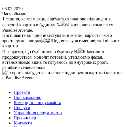
03.07.2020
Часу обмаль!
1 серпня, через місяць, відбудеться планове підвищення
вартості квартир в будинку №
житлового комплексу
Paradise Avenue.
Поспішайте вигідно інвестувати в житло, вартість якого
зросте дуже швидко
Щодня часу все менше, як і вільних
квартир.
Нагадаємо, що будівництво будинку №
активно
продовжується: моноліт готовий, утеплюємо фасад,
встановлюємо вікна та готуємось до внутрішніх робіт.
paradise-avenue.com.ua
Проекти
Про компанію
Комерційна нерухомість
Послуги
Управління нерухомістю
Прес-центр
Контакти