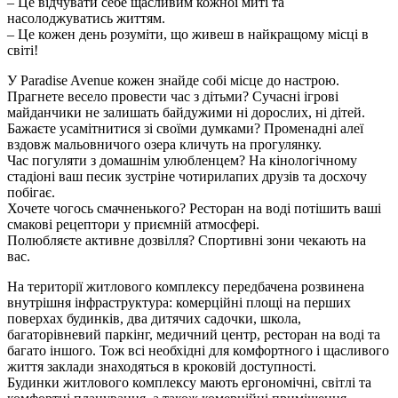
– Це відчувати себе щасливим кожної миті та
насолоджуватись життям.
– Це кожен день розуміти, що живеш в найкращому місці в
світі!
У Paradise Avenue кожен знайде собі місце до настрою.
Прагнете весело провести час з дітьми? Сучасні ігрові
майданчики не залишать байдужими ні дорослих, ні дітей.
Бажаєте усамітнитися зі своїми думками? Променадні алеї
вздовж мальовничого озера кличуть на прогулянку.
Час погуляти з домашнім улюбленцем? На кінологічному
стадіоні ваш песик зустріне чотирилапих друзів та досхочу
побігає.
Хочете чогось смачненького? Ресторан на воді потішить ваші
смакові рецептори у приємній атмосфері.
Полюбляєте активне дозвілля? Спортивні зони чекають на
вас.
На території житлового комплексу передбачена розвинена
внутрішня інфраструктура: комерційні площі на перших
поверхах будинків, два дитячих садочки, школа,
багаторівневий паркінг, медичний центр, ресторан на воді та
багато іншого. Тож всі необхідні для комфортного і щасливого
життя заклади знаходяться в кроковій доступності.
Будинки житлового комплексу мають ергономічні, світлі та