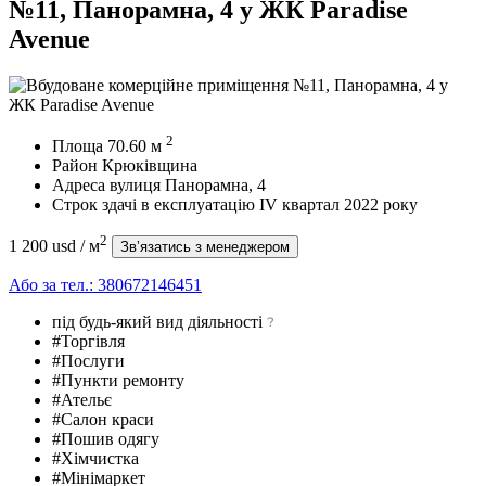
№11, Панорамна, 4 у ЖК Paradise
Avenue
2
Площа
70.60
м
Район
Крюківщина
Адреса
вулиця Панорамна, 4
Строк здачі в експлуатацію
IV квартал 2022 року
2
1 200 usd
/ м
Зв’язатись з менеджером
Або за тел.:
380672146451
під будь-який вид діяльності
#Торгівля
#Послуги
#Пункти ремонту
#Ательє
#Салон краси
#Пошив одягу
#Хімчистка
#Мінімаркет