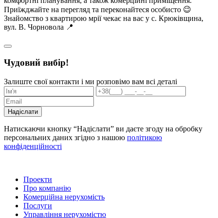
комфортні планування, а також комерційні приміщення.
Приїжджайте на перегляд та переконайтеся особисто 😉
Знайомство з квартирою мрії чекає на вас у с. Крюківщина,
вул. В. Чорновола 📍
Чудовий вибір!
Залиште свої контакти і ми розповімо вам всі деталі
Надіслати
Натискаючи кнопку “Надіслати” ви даєте згоду на обробку
персональних даних згідно з нашою
політикою
конфіденційності
Проекти
Про компанію
Комерційна нерухомість
Послуги
Управління нерухомістю