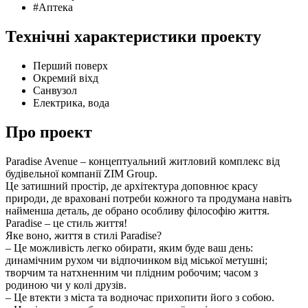
#Аптека
Технічні характеристики проекту
Перший поверх
Окремий віхд
Санвузол
Електрика, вода
Про проект
Paradise Avenue – концептуальний житловий комплекс від
будівельної компанії ZIM Group.
Це затишний простір, де архітектура доповнює красу
природи, де враховані потреби кожного та продумана навіть
найменша деталь, де обрано особливу філософію життя.
Paradise – це стиль життя!
Яке воно, життя в стилі Paradise?
– Це можливість легко обирати, яким буде ваш день:
динамічним рухом чи відпочинком від міської метушні;
творчим та натхненним чи плідним робочим; часом з
родиною чи у колі друзів.
– Це втекти з міста та водночас прихопити його з собою.