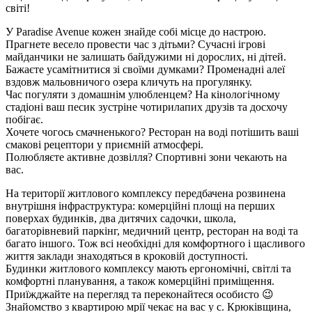
світі!
У Paradise Avenue кожен знайде собі місце до настрою.
Прагнете весело провести час з дітьми? Сучасні ігрові
майданчики не залишать байдужими ні дорослих, ні дітей.
Бажаєте усамітнитися зі своїми думками? Променадні алеї
вздовж мальовничого озера кличуть на прогулянку.
Час погуляти з домашнім улюбленцем? На кінологічному
стадіоні ваш песик зустріне чотирилапих друзів та досхочу
побігає.
Хочете чогось смачненького? Ресторан на воді потішить ваші
смакові рецептори у приємній атмосфері.
Полюбляєте активне дозвілля? Спортивні зони чекають на
вас.
На території житлового комплексу передбачена розвинена
внутрішня інфраструктура: комерційні площі на перших
поверхах будинків, два дитячих садочки, школа,
багаторівневий паркінг, медичний центр, ресторан на воді та
багато іншого. Тож всі необхідні для комфортного і щасливого
життя заклади знаходяться в кроковій доступності.
Будинки житлового комплексу мають ергономічні, світлі та
комфортні планування, а також комерційні приміщення.
Приїжджайте на перегляд та переконайтеся особисто 😉
Знайомство з квартирою мрії чекає на вас у с. Крюківщина,