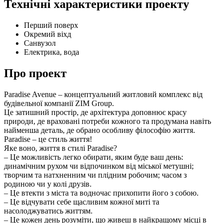
Технічні характеристики проекту
Перший поверх
Окремий віхд
Санвузол
Електрика, вода
Про проект
Paradise Avenue – концептуальний житловий комплекс від
будівельної компанії ZIM Group.
Це затишний простір, де архітектура доповнює красу
природи, де враховані потреби кожного та продумана навіть
найменша деталь, де обрано особливу філософію життя.
Paradise – це стиль життя!
Яке воно, життя в стилі Paradise?
– Це можливість легко обирати, яким буде ваш день:
динамічним рухом чи відпочинком від міської метушні;
творчим та натхненним чи плідним робочим; часом з
родиною чи у колі друзів.
– Це втекти з міста та водночас прихопити його з собою.
– Це відчувати себе щасливим кожної миті та
насолоджуватись життям.
– Це кожен день розуміти, що живеш в найкращому місці в