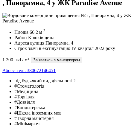
, Панорамна, 4 у ЖК Paradise Avenue
2
Площа
66.2
м
Район
Крюківщина
Адреса
вулиця Панорамна, 4
Строк здачі в експлуатацію
IV квартал 2022 року
2
1 200 usd
/ м
Зв’язатись з менеджером
Або за тел.:
380672146451
під будь-який вид діяльності
#Стоматологія
#Медицина
#Торгівля
#Дозвілля
#Кондитерська
#Школа іноземних мов
#Творча майстерня
#Мінімаркет