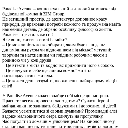
Paradise Avenue – концептуальний житловий комплекс від
будівельної компанії ZIM Group.
Це затишний простір, де архітектура доповнює красу
природи, де враховані потреби кожного та продумана навіть
найменша деталь, де обрано особливу філософію життя.
Paradise – це стиль життя!
Яке воно, життя в стилі Paradise?
– Це можливість легко обирати, яким буде ваш день:
динамічним рухом чи відпочинком від міської метушні;
творчим та натхненним чи плідним робочим; часом з
родиною чи у колі друзів.
– Це втекти з міста та водночас прихопити його з собою.
– Це відчувати себе щасливим кожної миті та
насолоджуватись життям.
– Це кожен день розуміти, що живеш в найкращому місці в
світі!
У Paradise Avenue кожен знайде собі місце до настрою.
Прагнете весело провести час з дітьми? Сучасні ігрові
майданчики не залишать байдужими ні дорослих, ні дітей.
Бажаєте усамітнитися зі своїми думками? Променадні алеї
вздовж мальовничого озера кличуть на прогулянку.
Час погуляти з домашнім улюбленцем? На кінологічному
стадіоні ваш песик зустріне чотирилапих друзів та досхочу