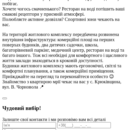
побігає.
Хочете чогось смачненького? Ресторан на воді потішить ваші
смакові рецептори у приємній атмосфері.
Полюбляєте активне дозвілля? Спортивні зони чекають на
вас.
На території житлового комплексу передбачена розвинена
внутрішня інфраструктура: комерційні площі на перших
поверхах будинків, два дитячих садочки, школа,
багаторівневий паркінг, медичний центр, ресторан на воді та
багато іншого. Тож всі необхідні для комфортного і щасливого
життя заклади знаходяться в кроковій доступності.
Будинки житлового комплексу мають ергономічні, світлі та
комфортні планування, а також комерційні приміщення.
Приїжджайте на перегляд та переконайтеся особисто 😉
Знайомство з квартирою мрії чекає на вас у с. Крюківщина,
вул. В. Чорновола 📍
Чудовий вибір!
Залиште свої контакти і ми розповімо вам всі деталі