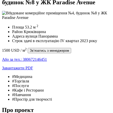
будинок №8 у ЖК Paradise Avenue
2
Площа
53.2
м
Район
Крюківщина
Адреса
вулиця Панорамна
Строк здачі в експлуатацію
IV квартал 2023 року
2
1500 USD
/ м
Зв’язатись з менеджером
Або за тел.:
380672146451
Завантажити PDF
#Медицина
#Торгівля
#Послуги
#Кафе і Ресторани
#Навчання
#Простір для творчості
Про проект