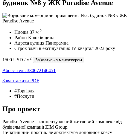
будинок №8 у ЖК Paradise Avenue
2
Площа
37
м
Район
Крюківщина
Адреса
вулиця Панорамна
Строк здачі в експлуатацію
IV квартал 2023 року
2
1500 USD
/ м
Зв’язатись з менеджером
Або за тел.:
380672146451
Завантажити PDF
#Торгівля
#Послуги
Про проект
Paradise Avenue – концептуальний житловий комплекс від
будівельної компанії ZIM Group.
Це затишний простір, де архітектура доповнює красу