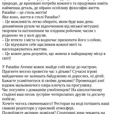
природи, де враховані потреби кожного та продумана навіть
найменша деталь, де обрано особливу філософію життя.
Paradise – це стиль життя!
Яке воно, життя в стилі Paradise?
– Це можливість легко обирати, яким буде ваш день:
динамічним рухом чи відпочинком від міської метушні;
творчим та натхненним чи плідним робочим; часом з
родиною чи у колі друзів.
– Це втекти з міста та водночас прихопити його з собою.
– Це відчувати себе щасливим кожної миті та
насолоджуватись життям.
– Це кожен день розуміти, що живеш в найкращому місці в
світі!
У Paradise Avenue кожен знайде собі місце до настрою.
Прагнете весело провести час з дітьми? Сучасні ігрові
майданчики не залишать байдужими ні дорослих, ні дітей.
Бажаєте усамітнитися зі своїми думками? Променадні алеї
вздовж мальовничого озера кличуть на прогулянку.
Час погуляти з домашнім улюбленцем? На кінологічному
стадіоні ваш песик зустріне чотирилапих друзів та досхочу
побігає.
Хочете чогось смачненького? Ресторан на воді потішить ваші
смакові рецептори у приємній атмосфері.
Полюбляєте активне дозвілля? Спортивні зони чекають на