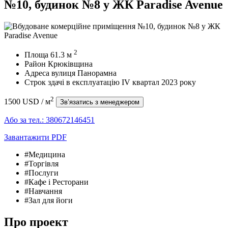
№10, будинок №8 у ЖК Paradise Avenue
2
Площа
61.3
м
Район
Крюківщина
Адреса
вулиця Панорамна
Строк здачі в експлуатацію
IV квартал 2023 року
2
1500 USD
/ м
Зв’язатись з менеджером
Або за тел.:
380672146451
Завантажити PDF
#Медицина
#Торгівля
#Послуги
#Кафе і Ресторани
#Навчання
#Зал для йоги
Про проект