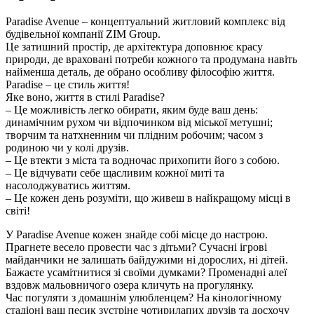
Paradise Avenue – концептуальний житловий комплекс від
будівельної компанії ZIM Group.
Це затишний простір, де архітектура доповнює красу
природи, де враховані потреби кожного та продумана навіть
найменша деталь, де обрано особливу філософію життя.
Paradise – це стиль життя!
Яке воно, життя в стилі Paradise?
– Це можливість легко обирати, яким буде ваш день:
динамічним рухом чи відпочинком від міської метушні;
творчим та натхненним чи плідним робочим; часом з
родиною чи у колі друзів.
– Це втекти з міста та водночас прихопити його з собою.
– Це відчувати себе щасливим кожної миті та
насолоджуватись життям.
– Це кожен день розуміти, що живеш в найкращому місці в
світі!
У Paradise Avenue кожен знайде собі місце до настрою.
Прагнете весело провести час з дітьми? Сучасні ігрові
майданчики не залишать байдужими ні дорослих, ні дітей.
Бажаєте усамітнитися зі своїми думками? Променадні алеї
вздовж мальовничого озера кличуть на прогулянку.
Час погуляти з домашнім улюбленцем? На кінологічному
стадіоні ваш песик зустріне чотирилапих друзів та досхочу