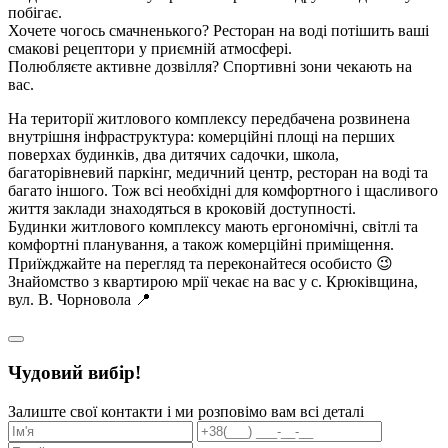
побігає.
Хочете чогось смачненького? Ресторан на воді потішить ваші
смакові рецептори у приємній атмосфері.
Полюбляєте активне дозвілля? Спортивні зони чекають на
вас.
На території житлового комплексу передбачена розвинена
внутрішня інфраструктура: комерційні площі на перших
поверхах будинків, два дитячих садочки, школа,
багаторівневий паркінг, медичний центр, ресторан на воді та
багато іншого. Тож всі необхідні для комфортного і щасливого
життя заклади знаходяться в кроковій доступності.
Будинки житлового комплексу мають ергономічні, світлі та
комфортні планування, а також комерційні приміщення.
Приїжджайте на перегляд та переконайтеся особисто 😉
Знайомство з квартирою мрії чекає на вас у с. Крюківщина,
вул. В. Чорновола 📍
Чудовий вибір!
Залиште свої контакти і ми розповімо вам всі деталі