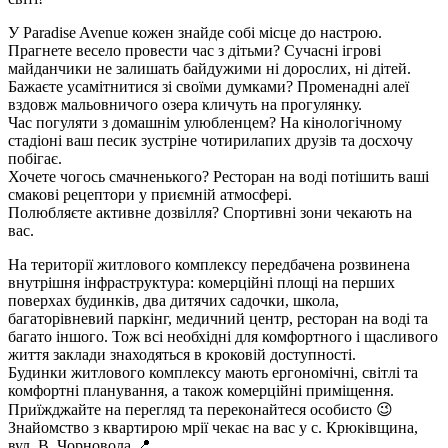
У Paradise Avenue кожен знайде собі місце до настрою.
Прагнете весело провести час з дітьми? Сучасні ігрові
майданчики не залишать байдужими ні дорослих, ні дітей.
Бажаєте усамітнитися зі своїми думками? Променадні алеї
вздовж мальовничого озера кличуть на прогулянку.
Час погуляти з домашнім улюбленцем? На кінологічному
стадіоні ваш песик зустріне чотирилапих друзів та досхочу
побігає.
Хочете чогось смачненького? Ресторан на воді потішить ваші
смакові рецептори у приємній атмосфері.
Полюбляєте активне дозвілля? Спортивні зони чекають на
вас.
На території житлового комплексу передбачена розвинена
внутрішня інфраструктура: комерційні площі на перших
поверхах будинків, два дитячих садочки, школа,
багаторівневий паркінг, медичний центр, ресторан на воді та
багато іншого. Тож всі необхідні для комфортного і щасливого
життя заклади знаходяться в кроковій доступності.
Будинки житлового комплексу мають ергономічні, світлі та
комфортні планування, а також комерційні приміщення.
Приїжджайте на перегляд та переконайтеся особисто 😉
Знайомство з квартирою мрії чекає на вас у с. Крюківщина,
вул. В. Чорновола 📍