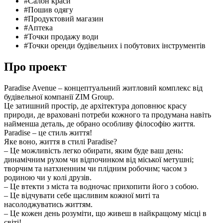
#Салон краси
#Пошив одягу
#Продуктовий магазин
#Аптека
#Точки продажу води
#Точки оренди будівельних і побутових інструментів
Про проект
Paradise Avenue – концептуальний житловий комплекс від
будівельної компанії ZIM Group.
Це затишний простір, де архітектура доповнює красу
природи, де враховані потреби кожного та продумана навіть
найменша деталь, де обрано особливу філософію життя.
Paradise – це стиль життя!
Яке воно, життя в стилі Paradise?
– Це можливість легко обирати, яким буде ваш день:
динамічним рухом чи відпочинком від міської метушні;
творчим та натхненним чи плідним робочим; часом з
родиною чи у колі друзів.
– Це втекти з міста та водночас прихопити його з собою.
– Це відчувати себе щасливим кожної миті та
насолоджуватись життям.
– Це кожен день розуміти, що живеш в найкращому місці в
світі!