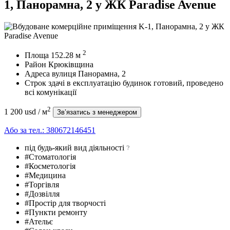
1, Панорамна, 2 у ЖК Paradise Avenue
2
Площа
152.28
м
Район
Крюківщина
Адреса
вулиця Панорамна, 2
Строк здачі в експлуатацію
будинок готовий, проведено
всі комунікації
2
1 200 usd
/ м
Зв’язатись з менеджером
Або за тел.:
380672146451
під будь-який вид діяльності
#Стоматологія
#Косметологія
#Медицина
#Торгівля
#Дозвілля
#Простір для творчості
#Пункти ремонту
#Ательє