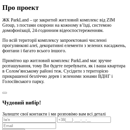
Про проект
ЖК ParkLand – це закритий житловий комплекс від ZIM
Group, з постами охорони на кожному в’їзді, системою
домофонізації, 24-годинним відеоспостереженням.
По всій території комплексу запроектовані численні
прогулянкові алеї, декоративні елементи з зелених насаджень,
фонтани і багато всього іншого.
Примітно що житловий комплекс ParkLand має зручне
розташування, тому Ви будете перебувати, як і ваша квартира
в Солом’янському районі теж. Сусідити з територією
прикрашеної безліччю дерев і зеленими зонами ВДНГ і
Голосіївського парку.
Чудовий вибір!
Залиште свої контакти і ми розповімо вам всі деталі