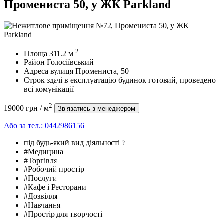
Промениста 50, у ЖК Parkland
2
Площа
311.2
м
Район
Голосіївський
Адреса
вулиця Промениста, 50
Строк здачі в експлуатацію
будинок готовий, проведено
всі комунікації
2
19000 грн
/ м
Зв’язатись з менеджером
Або за тел.:
0442986156
під будь-який вид діяльності
#Медицина
#Торгівля
#Робочий простір
#Послуги
#Кафе і Ресторани
#Дозвілля
#Навчання
#Простір для творчості