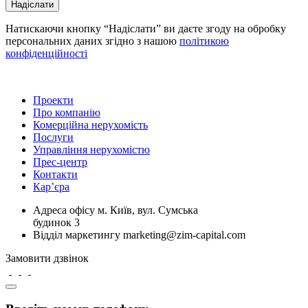
Надіслати
Натискаючи кнопку “Надіслати” ви даєте згоду на обробку
персональних даних згідно з нашою
політикою
конфіденційності
Проекти
Про компанію
Комерційна нерухомість
Послуги
Управління нерухомістю
Прес-центр
Контакти
Кар’єра
Адреса офісу
м. Київ, вул. Сумська
будинок 3
Відділ маркетингу
marketing@zim-capital.com
Замовити дзвінок