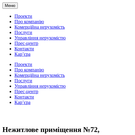
Меню
Проекти
Про компанію
Комерційна нерухомість
Послуги
Управління нерухомістю
Прес-центр
Контакти
Кар’єра
Проекти
Про компанію
Комерційна нерухомість
Послуги
Управління нерухомістю
Прес-центр
Контакти
Кар’єра
Нежитлове примiщення №72,