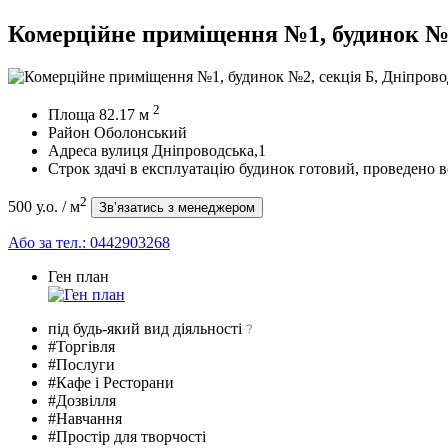
Комерційне приміщення №1, будинок №2,
2
Площа
82.17
м
Район
Оболонський
Адреса
вулиця Дніпроводська,1
Строк здачі в експлуатацію
будинок готовий, проведено вс
2
500 у.о.
/ м
Зв’язатись з менеджером
Або за тел.:
0442903268
Ген план
під будь-який вид діяльності
#Торгівля
#Послуги
#Кафе і Ресторани
#Дозвілля
#Навчання
#Простір для творчості