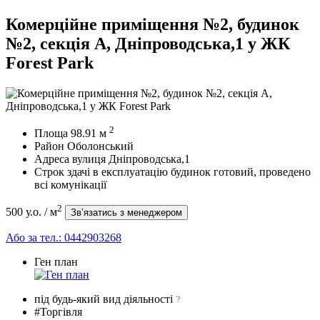
Комерційне приміщення №2, будинок
№2, секція A, Дніпроводська,1 у ЖК
Forest Park
2
Площа
98.91
м
Район
Оболонський
Адреса
вулиця Дніпроводська,1
Строк здачі в експлуатацію
будинок готовий, проведено
всі комунікації
2
500 у.о.
/ м
Зв’язатись з менеджером
Або за тел.:
0442903268
Ген план
під будь-який вид діяльності
#Торгівля